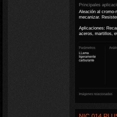
Principales aplicac
Aleación al cromo-
mecanizar. Resisten
Aplicaciones: Reca
aceros, martillos, e
Parámetros
Anàli
LLama
ligeramente
carburante
Imágenes relacionadas
NIC 014 PLU