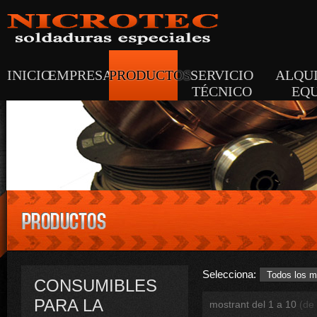
INICIO
EMPRESA
PRODUCTOS
SERVICIO
ALQUI
TÉCNICO
EQU
Consumibles para la soldadura
>
Aleaciones 
Selecciona:
Todos los m
CONSUMIBLES
recargue en caliente
PARA LA
mostrant del 1 a 10
(de