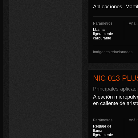
Aplicaciones: Marti
Parámetros
Anàli
LLama
ligeramente
carburante
Imágenes relacionadas
NIC 013 PLU
Principales aplicac
Aleación micropulve
en caliente de arist
Parámetros
Anàli
Reglaje de
llama
ligeramente