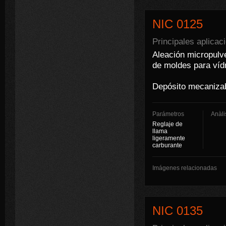
NIC 0125
Principales aplicac
Aleación micropulve
de moldes para vídr
Depósito mecanizab
Parámetros
Anàli
Reglaje de
llama
ligeramente
carburante
Imágenes relacionadas
NIC 0135