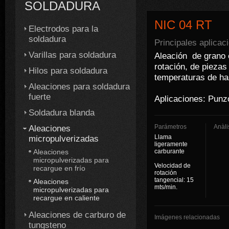
SOLDADURA
NIC 04 RT
Electrodos para la
soldadura
Principales aplicac
Varillas para soldadura
Aleación de grano e
rotación, de piezas
Hilos para soldadura
temperaturas de ha
Aleaciones para soldadura
fuerte
Aplicaciones: Punzo
Soldadura blanda
Parámetros
Anàli
Aleaciones
Llama
micropulverizadas
ligeramente
Aleaciones
carburante
micropulverizadas para
Velocidad de
recargue en frío
rotación
tangencial: 15
Aleaciones
mts/min.
micropulverizadas para
recargue en caliente
Aleaciones de carburo de
Imágenes relacionadas
tungsteno