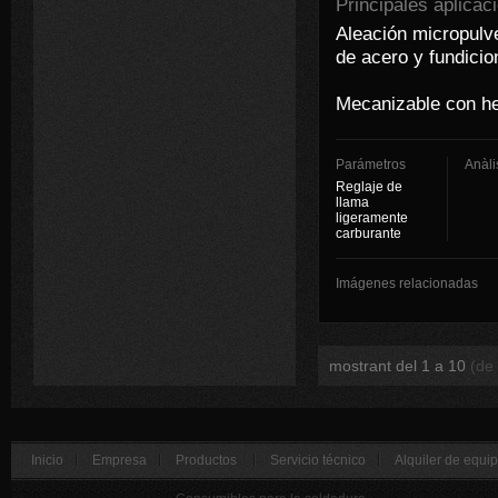
Principales aplicac
Aleación micropulve
de acero y fundicio
Mecanizable con he
Parámetros
Anàli
Reglaje de
llama
ligeramente
carburante
Imágenes relacionadas
mostrant del 1 a 10
(de
Inicio
Empresa
Productos
Servicio técnico
Alquiler de equi