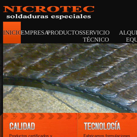
INICIO
EMPRESA
PRODUCTOS
SERVICIO
ALQUI
TÉCNICO
EQU
Productos certificados y
Fabricamos formulaciones