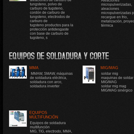
aleaciones de carburo de
Aleaciones
tungsteno, polvo de
micropulverizadas,
carburo de tugsteno,
aleaciones
cordón de carburo de
micropulverizadas 
tungsteno, electrodos de
recargue en frio,
carburo de
metalización, proye
tugsteno productos para la
térmica
protección antidesgaste
con base de carburo de
tugsteno, s
MMA
MIG/MAG
MMAW, SMAW, máquinas
soldar mig
de soldadura eléctrica,
maquinas de soldar
soldadura con arco,
MIG/MAG
soldadura inverter
soldar mig mag
MIG/MAG sinérgico
EQUIPOS
MULTIFUNCIÓN
Equipos de soldadura
multifunción
MIG, TIG, electrodo, MMA,