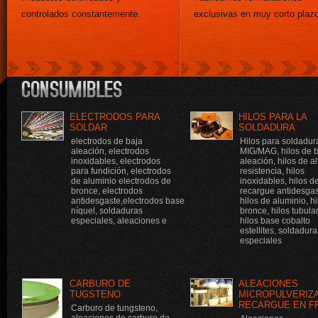
controlados constantemente.
exclusivas en muy corto plazo
ELECTRODOS PARA
HILOS PARA LA
SOLDAR
SOLDADURA
electrodos de baja
Hilos para soldadur
aleación, electrodos
MIG/MAG, hilos de 
inoxidables, electrodos
aleación, hilos de al
para fundición, electrodos
resistencia, hilos
de aluminio electrodos de
inoxidables, hilos d
bronce, electrodos
recargue antidesgas
antidesgaste,electrodos base
hilos de aluminio, h
níquel, soldaduras
bronce, hilos tubula
especiales, aleaciones e
hilos base cobalto
estellites, soldadura
especiales
CARBURO DE
ALEACIONES
TUGSTENO
MICROPULVERIZ
RECARGUE EN F
Carburo de tungsteno,