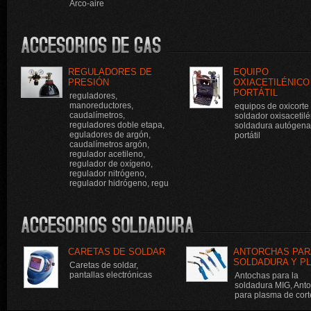
Arco-aire
REGULADORES DE
EQUIPO
PRESIÓN
OXIACETILÉNICO
PORTÁTIL
reguladores,
manoreductores,
equipos de oxicorte
caudalímetros,
soldador oxisacetilé
reguladores doble etapa,
soldadura autógena
eguladores de argón,
portátil
caudalímetros argón,
regulador acetileno,
regulador de oxígeno,
regulador nitrógeno,
regulador hidrógeno, regu
CARETAS DE SOLDAR
ANTORCHAS PAR
SOLDADURA Y P
Caretas de soldar,
pantallas electrónicas
Antochas para la
soldadura MIG, Ant
para plasma de cort